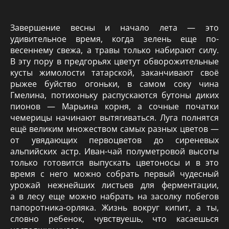
Завершение весны и начало лета — это
удивительное время, когда зелень еще по-
весеннему свежа, а травы только набирают силу.
В эту пору в предгорьях цветут обворожительные
кусты жимолости татарской, заканчивают своё
рыжее буйство огоньки, в самом соку чина
Гмелина, потихоньку распускаются бутоны диких
пионов — Марьина корня, а сочные початки
чемерицы начинают вытягиваться. Луга полнятся
ещё великим множеством самых разных цветов —
от увядающих первоцветов до сиреневых
альпийских астр. Иван-чай полуметровой высоты
только готовится выпускать цветоносы и в это
время с него можно собрать первый чудесный
урожай нежнейших листьев для ферментации,
а в лесу еще можно набрать на засолку побегов
папоротника-орляка. Жизнь вокруг кипит, а ты,
словно ребенок, чувствуешь, что касаешься