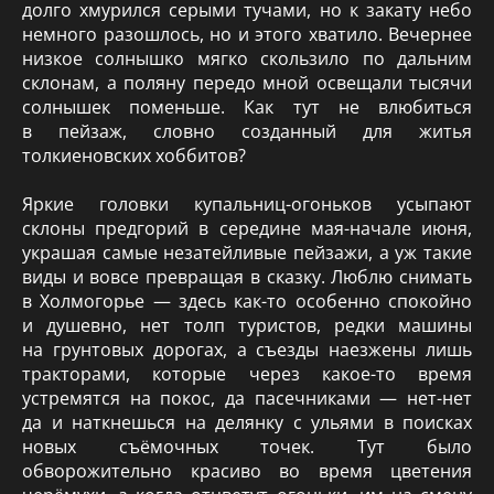
долго хмурился серыми тучами, но к закату небо
немного разошлось, но и этого хватило. Вечернее
низкое солнышко мягко скользило по дальним
склонам, а поляну передо мной освещали тысячи
солнышек поменьше. Как тут не влюбиться
в пейзаж, словно созданный для житья
толкиеновских хоббитов?
Яркие головки купальниц-огоньков усыпают
склоны предгорий в середине мая-начале июня,
украшая самые незатейливые пейзажи, а уж такие
виды и вовсе превращая в сказку. Люблю снимать
в Холмогорье — здесь как-то особенно спокойно
и душевно, нет толп туристов, редки машины
на грунтовых дорогах, а съезды наезжены лишь
тракторами, которые через какое-то время
устремятся на покос, да пасечниками — нет-нет
да и наткнешься на делянку с ульями в поисках
новых съёмочных точек. Тут было
обворожительно красиво во время цветения