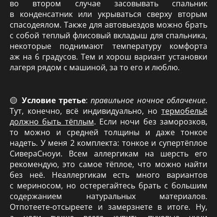
во втором случае засовывать спальник
в конденсатник или укрываться сверху вторым
спасодеялом. Также для автовыездов можно брать
с собой теплый флисовый вкладыш для спальника,
некоторые поднимают температуру комфорта
аж на 6 градусов. Тем и хорош вариант установки
лагеря рядом с машиной, за то его и люблю.
🟡
Условие третье
:
правильное ночное облачение
.
Тут, конечно, всё индивидуально, но
термобельё
должно быть тёплым
. Если ночи без заморозков,
то можно и средней толщины и даже тонкое
надеть. У меня 2 комплекта: тонкое и супертёплое
СивераСноуи. Всем аллергикам на шерсть его
рекомендую, это самое тёплое, что можно найти
без неё. Неаллергикам есть много вариантов
с мериносом, но остерегайтесь брать с большим
содержанием натуральных материалов.
Отпотеете-отсыреете и замерзнете в итоге. Ну,