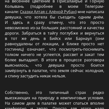
на весеннее цветение в Присалаирье и Горную
Колывань (подробнее в моем Телеграм-
канале:
Сказки Алтая с Алёной Рубан
) мне написала
девушка, что хотела бы съездить одним днём.
И здесь я сразу отмечу, что это просто
невозможно из-за больших расстояний и качества
дороги. Забраться в тайгу поглубже и вернуться
в тот же день в Бийск или Барнаул (они
равноудалены от локации, а ближе просто нет
гостиниц) означает, что посмотреть-поснимать
толком ничего не успеется, рассвет и закат тем
более выпадают. В итоге в процессе разговора
выяснилось, что девушка просто боится
замёрзнуть в палатке, что земля сейчас холодная,
а спину застудить никак нельзя.
Собственно, это типичный страх редко
выезжающих на природу в кемпинговые условия.
На самом деле в палатке может спаться вполне
комфортно и тепло. Просто для этого надо