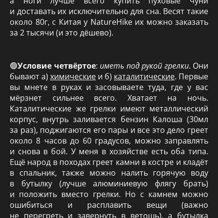
а ноги лучше всего купить пуховые чуни
и доставать их исключительно для сна. Весят такие
около 80г, с Китая у NatureHike их можно заказать
за 2 тысячи (и это дёшево).
🟢
Условие четвёртое
:
иметь под рукой грелки
. Они
бывают а)
химические
и б)
каталитические
. Первые
вы мнете в руках и засовываете туда, где у вас
мёрзнет сильнее всего. Хватает на ночь.
Каталитические же грелки имеют металлический
корпус, внутрь заливается бензин Калоша (30мл
за раз), поджигаются его пары и все это дело греет
около 8 часов до 60 градусов, можно заправлять
и снова в бой. У меня в хозяйстве есть оба типа.
Ещё народ в походах греет камни в костре и кладёт
в спальник, также можно налить горячую воду
в бутылку (лучше алюминиевую флягу брать)
и положить вместо грелки. Но с камнем можно
ошибиться и расплавить вещи (важно
не перегреть и завернуть в ветошь), а бутылка