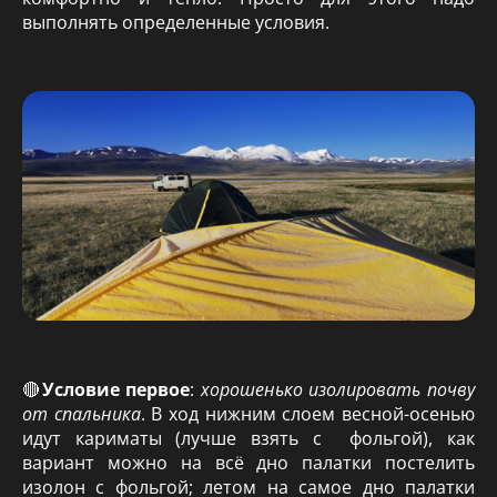
выполнять определенные условия.
🔴
Условие первое
:
хорошенько изолировать почву
от спальника
. В ход нижним слоем весной-осенью
идут кариматы (лучше взять с фольгой), как
вариант можно на всё дно палатки постелить
изолон с фольгой; летом на самое дно палатки